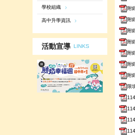
學校組織
附
附
高中升學資訊
附
附
活動宣導
LINKS
附
附
附
限
1
1
1
1