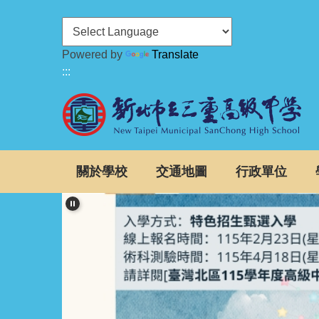
跳
到
主
Powered by
Translate
要
:::
內
容
區
關於學校
交通地圖
行政單位