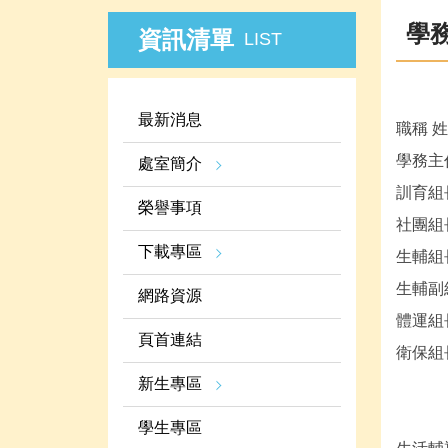
學
資訊清單
LIST
最新消息
職稱 姓
學務主任
處室簡介
訓育組長
榮譽事項
社團組
下載專區
生輔組長
生輔副組
網路資源
體運組長
頁首連結
衛保組長
新生專區
學生專區