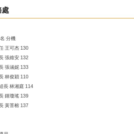
務處
名 分機
 王可杰 130
 張維安 132
長 張涵妮 133
 林俊穎 110
長 林湘庭 114
 鍾瓊瑤 139
 黃菩榕 137