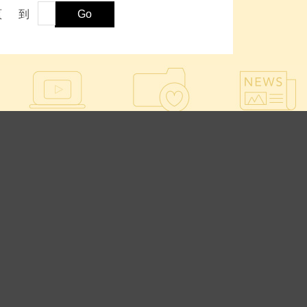
頁
到
Go