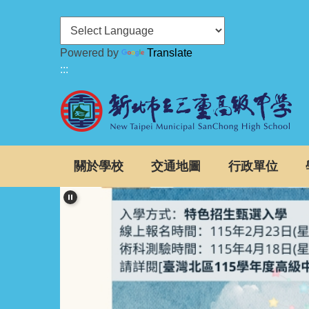
跳
到
主
Powered by
Translate
要
:::
內
容
區
關於學校
交通地圖
行政單位