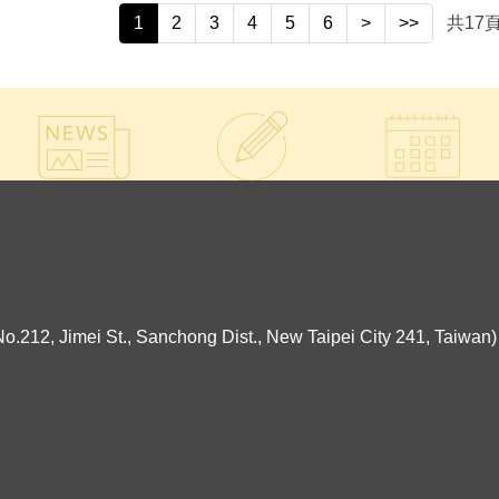
1
2
3
4
5
6
>
>>
共
17
ei St., Sanchong Dist., New Taipei City 241, Taiwan)