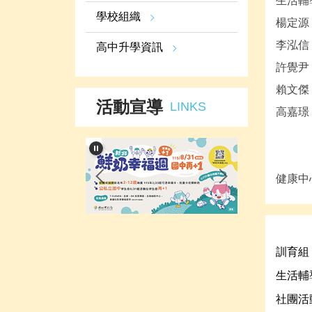
生活輔
學校組織
楊定源 
李泓信 
高中升學資訊
許覺尹 
賴文傑 
活動宣導
LINKS
高嘉璟 
健康中心
訓育組
生活輔
社團活