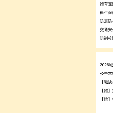
體育運
衛生保
防震防
交通安
防制校
202
公告本
【職缺
【體】
【體】