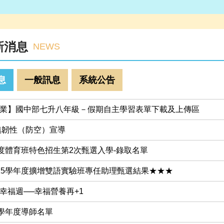
新消息
NEWS
息
一般訊息
系統公告
業】國中部七升八年級－假期自主學習表單下載及上傳區
城鎮韌性（防空）宣導
年度體育班特色招生第2次甄選入學-錄取名單
15學年度擴增雙語實驗班專任助理甄選結果★★★
幸福週──幸福營養再+1
5學年度導師名單