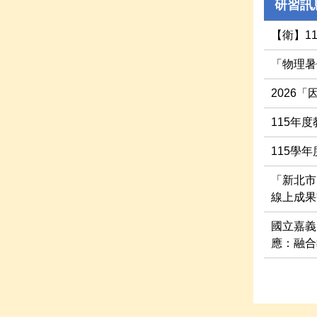
研習訊
【衛】1
「物理暑
2026
115年
115學
「新北市
線上成果
國立嘉義
應：融合