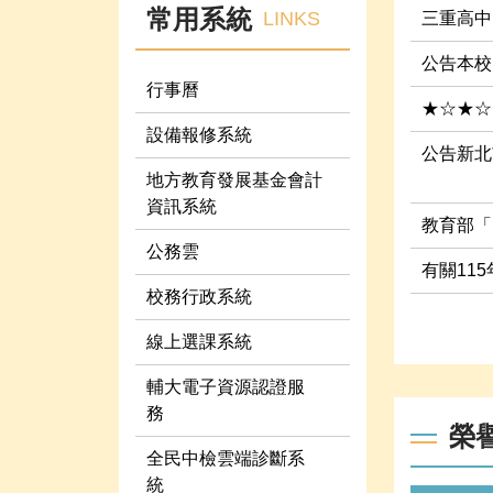
常用系統
LINKS
三重高中
公告本校
行事曆
★☆★☆
設備報修系統
公告新北
地方教育發展基金會計
資訊系統
教育部「
公務雲
有關11
校務行政系統
線上選課系統
輔大電子資源認證服
務
榮
全民中檢雲端診斷系
統