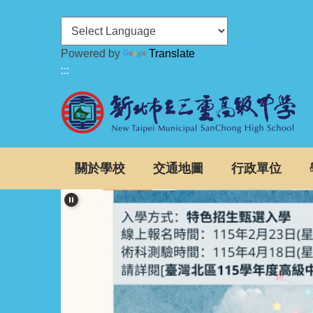
跳
到
主
Powered by
Translate
要
:::
內
容
區
關於學校
交通地圖
行政單位