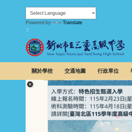
跳
到
主
Powered by
Translate
要
:::
內
容
區
關於學校
交通地圖
行政單位