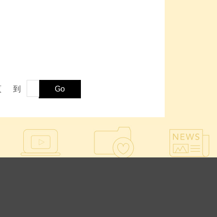
頁
到
Go