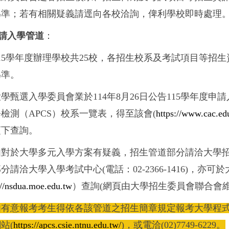
為準；若有相關疑義請逕向各校洽詢，俾利學校即時處理
申請入學管道
：
15學年度辦理學校共25校，各招生校系及考試項目等招生
為準。
學甄選入學委員會業於114年8月26日公告115學年度
檢測（APCS）校系一覽表，得至該會(
https://www.cac.ed
項下查詢。
對於大學多元入學方案有疑義，招生管道部分請洽大學招生委員會
分請洽大學入學考試中心(電話：02-2366-1416)，亦
://nsdua.moe.edu.tw
）查詢(網頁由大學招生委員會聯合會維護，電
如有意報考考生得依各該管道之招生簡章規定報考大學程式
站(
https://apcs.csie.ntnu.edu.tw/
)，或電洽(02)7749-6229。