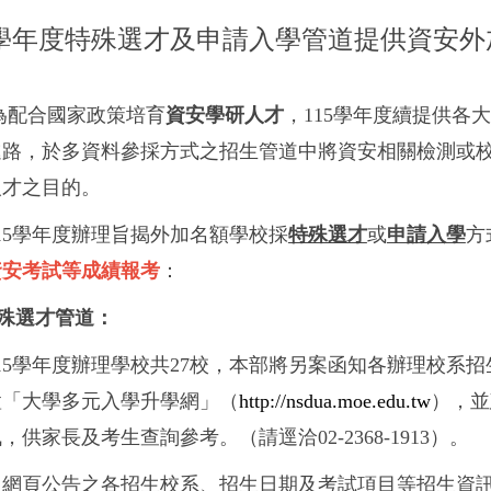
5學年度特殊選才及申請入學管道提供資安外
為配合國家政策培育
資安學研人才
，115學年度續提供各
進路，於多資料參採方式之招生管道中將資安相關檢測或
人才之目的。
15學年度辦理旨揭外加名額學校採
特殊選才
或
申請入學
方
資安考試等成績報考
：
特殊選才管道：
15學年度辦理學校共27校，本部將另案函知各辦理校系
置「大學多元入學升學網」（
http://nsdua.moe.edu.tw
），並
，供家長及考生查詢參考。（請逕洽02-2368-1913）。
又網頁公告之各招生校系、招生日期及考試項目等招生資