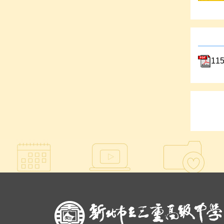
1
:::