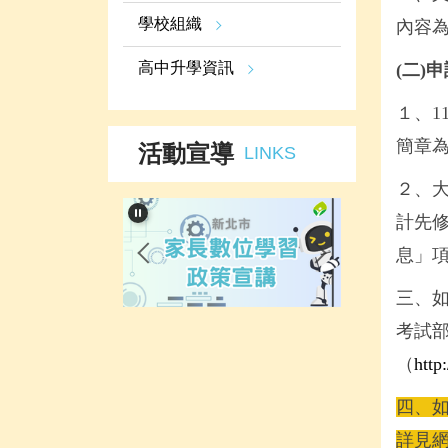
學校組織
內容
高中升學資訊
(二)
１、1
簡章
活動宣導
LINKS
２、大
計先修
息」
三、如
考試部
（
http
四、
詳見網