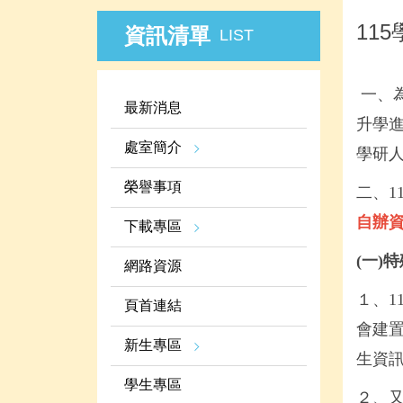
11
資訊清單
LIST
一、
最新消息
升學
處室簡介
學研
榮譽事項
二、1
自辦
下載專區
(一)
網路資源
１、1
頁首連結
會建
新生專區
生資訊
學生專區
２、