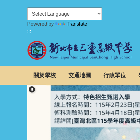
跳
到
主
Powered by
Translate
要
:::
內
容
區
關於學校
交通地圖
行政單位