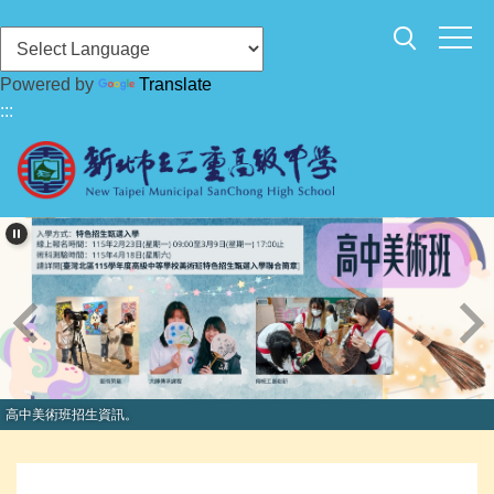
跳
到
主
Powered by
Translate
要
:::
內
容
區
高中美術班招生資訊。