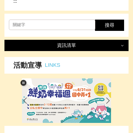
:::
搜尋
資訊清單
資訊清單
LIST
活動宣導
LINKS
最新消息
處室簡介
榮譽事項
下載專區