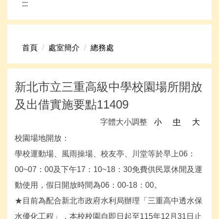
:::
網路資源
頁首連結
首頁
處室簡介
總務處
新生專區
學生專區
新北市立三重高級中學校園場所開放
學校組織
及出借實施要點11409
高中升學資訊
字體大小調整
小
中
大
校園場地開放：
學校運動場、風雨操場、校友亭、川堂等於早上06：
00~07：00及下午17：10~18：30免費供民眾休閒及運
動使用，假日開放時間為06：00-18：00。
★目前為配合新北市政府水利局辦理「三重高中透水保
水優化工程」，本校校園自即日起至115年12月31日止