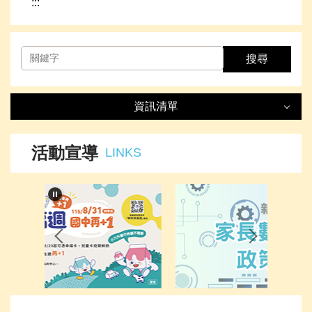
:::
搜尋
資訊清單
資訊清單
LIST
活動宣導
LINKS
最新消息
處室簡介
榮譽事項
下載專區