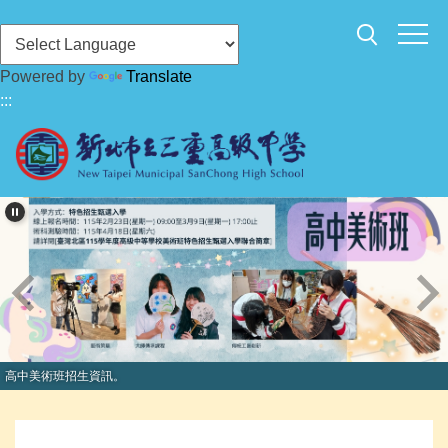
跳
到
主
Powered by
Translate
要
:::
內
容
區
高中美術班招生資訊。