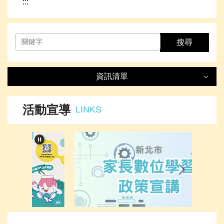
:::
搜尋
資訊清單
資訊清單
LIST
活動宣導
LINKS
最新消息
處室簡介
榮譽事項
下載專區