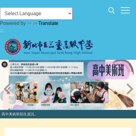
跳
到
主
Powered by
Translate
要
:::
內
容
區
高中美術班招生資訊。