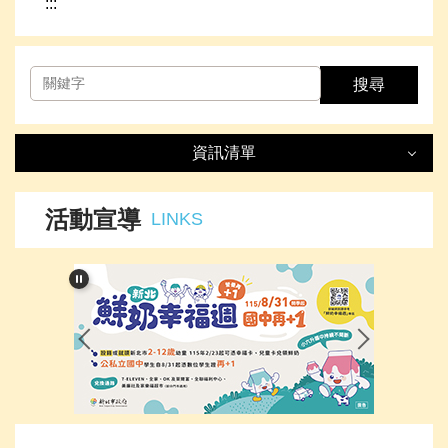
:::
搜尋
資訊清單
資訊清單
LIST
活動宣導
LINKS
最新消息
處室簡介
榮譽事項
下載專區