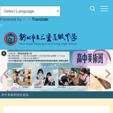
跳
到
主
Powered by
Translate
要
:::
內
容
區
高中美術班招生資訊。