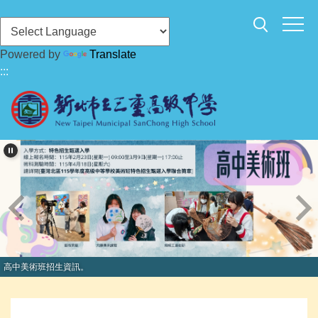
跳
到
主
Powered by
Translate
要
:::
內
容
區
高中美術班招生資訊。