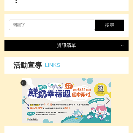
:::
搜尋
資訊清單
資訊清單
LIST
活動宣導
LINKS
最新消息
處室簡介
榮譽事項
下載專區