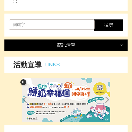
:::
搜尋
資訊清單
資訊清單
LIST
活動宣導
LINKS
最新消息
處室簡介
榮譽事項
下載專區