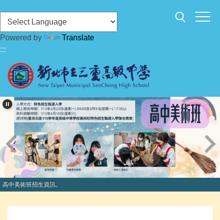
跳
到
主
Powered by
Translate
要
:::
內
容
區
高中美術班招生資訊。