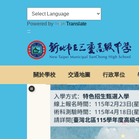
跳
到
主
Powered by
Translate
要
:::
內
容
區
關於學校
交通地圖
行政單位