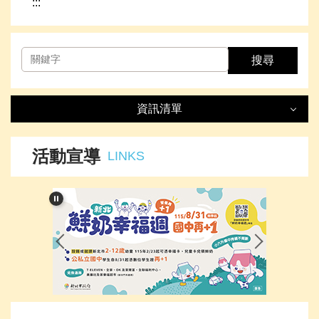
:::
搜尋
資訊清單
資訊清單
LIST
活動宣導
LINKS
最新消息
處室簡介
榮譽事項
下載專區