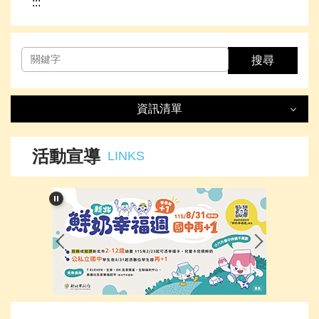
:::
搜尋
資訊清單
資訊清單
LIST
活動宣導
LINKS
最新消息
處室簡介
榮譽事項
下載專區