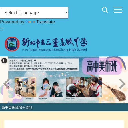
跳
到
主
Powered by
Translate
要
:::
內
容
區
高中美術班招生資訊。