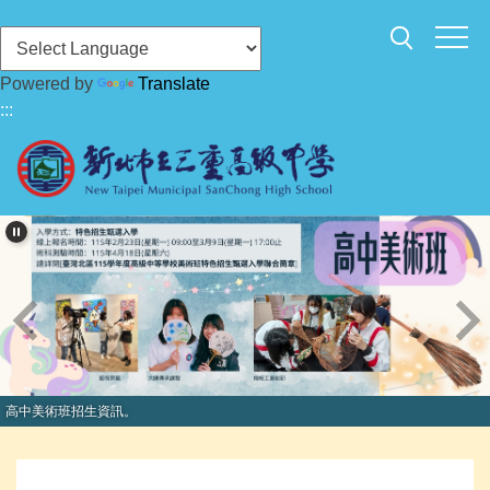
跳
到
主
Powered by
Translate
要
:::
內
容
區
高中美術班招生資訊。