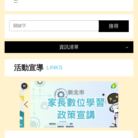
:::
搜尋
資訊清單
資訊清單
LIST
活動宣導
LINKS
最新消息
處室簡介
榮譽事項
下載專區