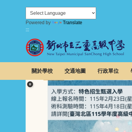
跳
到
主
Powered by
Translate
要
:::
內
容
區
關於學校
交通地圖
行政單位