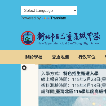
跳
到
主
Powered by
Translate
要
:::
內
容
區
關於學校
交通地圖
行政單位