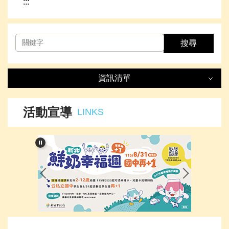
:::
搜尋
資訊清單
資訊清單
LIST
活動宣導
LINKS
最新消息
處室簡介
榮譽事項
下載專區