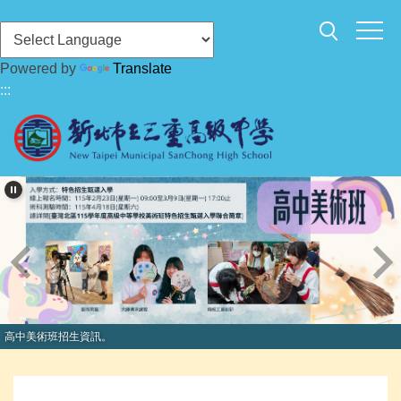
跳
到
主
Powered by
Translate
要
:::
內
容
區
高中美術班招生資訊。