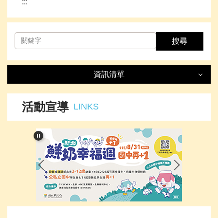
:::
搜尋
資訊清單
資訊清單
LIST
活動宣導
LINKS
最新消息
處室簡介
榮譽事項
下載專區