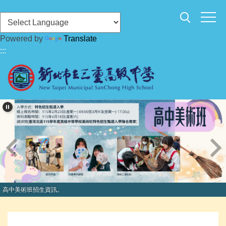
跳
到
主
Powered by
Translate
要
:::
內
容
區
高中美術班招生資訊。