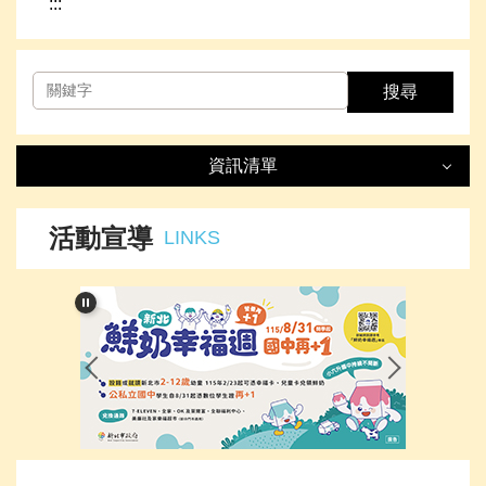
:::
搜尋
資訊清單
資訊清單
LIST
活動宣導
LINKS
最新消息
處室簡介
榮譽事項
下載專區