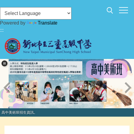
跳
到
主
Powered by
Translate
要
:::
內
容
區
高中美術班招生資訊。