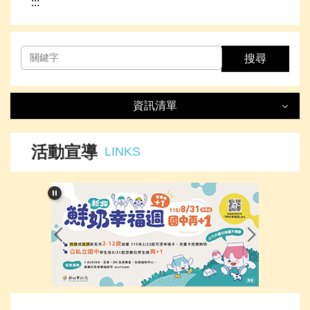
:::
搜尋
資訊清單
資訊清單
LIST
活動宣導
LINKS
最新消息
處室簡介
榮譽事項
下載專區