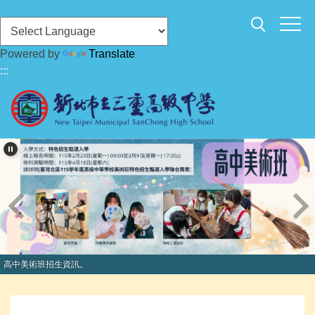
跳
到
主
Powered by
Translate
要
:::
內
容
區
高中美術班招生資訊。