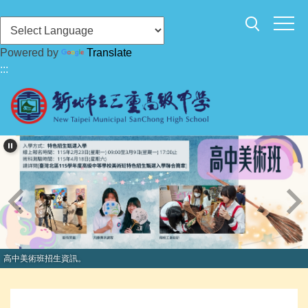
跳
到
主
Powered by
Translate
要
:::
內
容
區
高中美術班招生資訊。