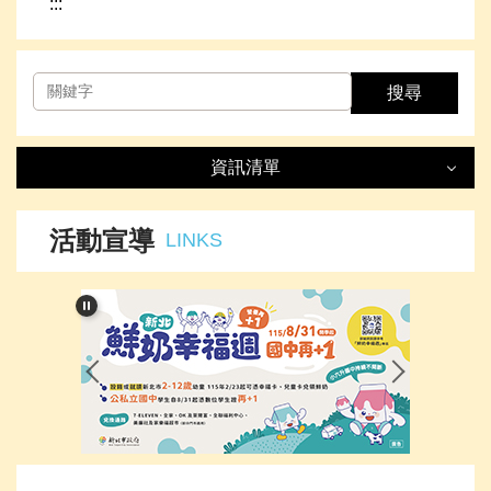
:::
搜尋
資訊清單
資訊清單
LIST
活動宣導
LINKS
最新消息
處室簡介
榮譽事項
下載專區