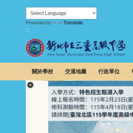
跳
到
主
Powered by
Translate
要
:::
內
容
區
關於學校
交通地圖
行政單位