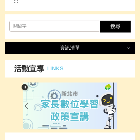
:::
搜尋
資訊清單
資訊清單
LIST
活動宣導
LINKS
最新消息
處室簡介
榮譽事項
下載專區