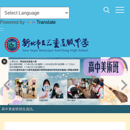
跳
到
主
Powered by
Translate
要
:::
內
容
區
高中美術班招生資訊。