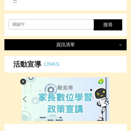
:::
搜尋
資訊清單
資訊清單
LIST
活動宣導
LINKS
最新消息
處室簡介
榮譽事項
下載專區