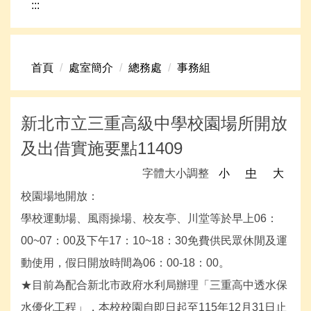
:::
網路資源
頁首連結
首頁
處室簡介
總務處
事務組
新生專區
學生專區
新北市立三重高級中學校園場所開放
學校組織
及出借實施要點11409
高中升學資訊
字體大小調整
小
中
大
校園場地開放：
學校運動場、風雨操場、校友亭、川堂等於早上06：
00~07：00及下午17：10~18：30免費供民眾休閒及運
動使用，假日開放時間為06：00-18：00。
★目前為配合新北市政府水利局辦理「三重高中透水保
水優化工程」，本校校園自即日起至115年12月31日止