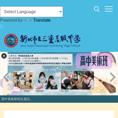
跳
到
主
Powered by
Translate
要
:::
內
容
區
高中美術班招生資訊。