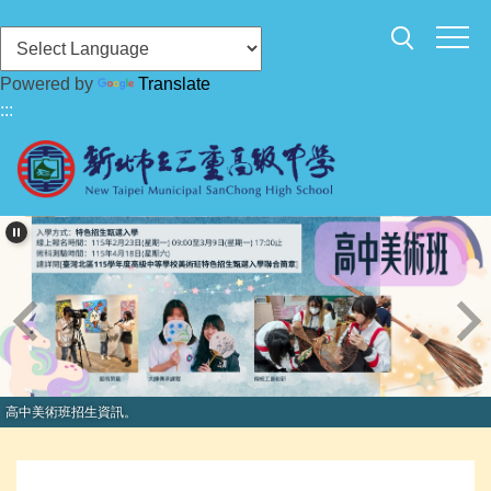
跳
到
主
Powered by
Translate
要
:::
內
容
區
高中美術班招生資訊。