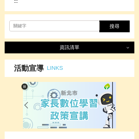
:::
搜尋
資訊清單
資訊清單
LIST
活動宣導
LINKS
最新消息
處室簡介
榮譽事項
下載專區