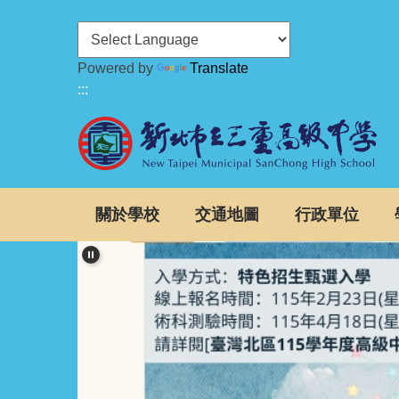
跳
到
主
Powered by
Translate
要
:::
內
容
區
關於學校
交通地圖
行政單位