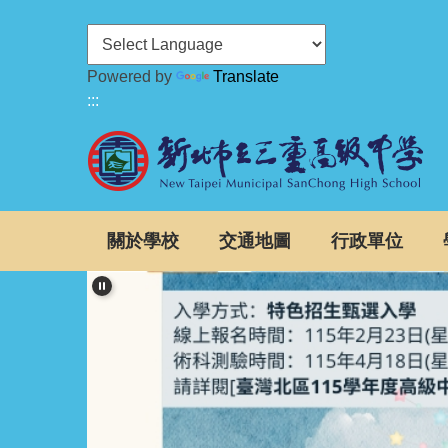
跳
到
主
Powered by
Translate
要
:::
內
容
區
關於學校
交通地圖
行政單位