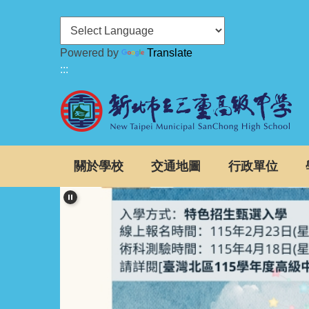
跳
到
主
Powered by
Translate
要
:::
內
容
區
關於學校
交通地圖
行政單位