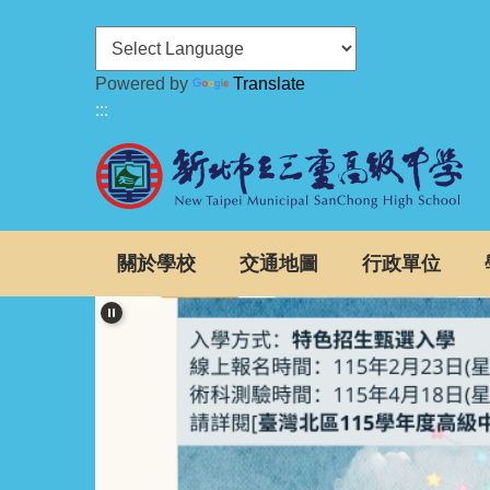
跳
到
主
Powered by
Translate
要
:::
內
容
區
關於學校
交通地圖
行政單位