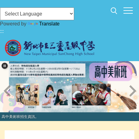
跳
到
主
Powered by
Translate
要
:::
內
容
區
高中美術班招生資訊。