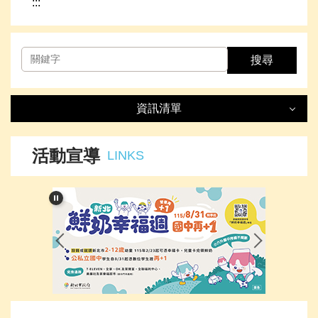
:::
搜尋
資訊清單
資訊清單
LIST
活動宣導
LINKS
最新消息
處室簡介
榮譽事項
下載專區