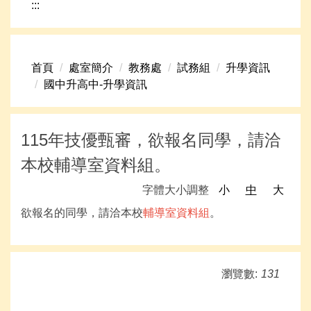
:::
網路資源
頁首連結
首頁
處室簡介
教務處
試務組
升學資訊
新生專區
國中升高中-升學資訊
學生專區
學校組織
115年技優甄審，欲報名同學，請洽
本校輔導室資料組。
高中升學資訊
字體大小調整
小
中
大
欲報名的同學，請洽本校
輔導室資料組
。
瀏覽數:
131