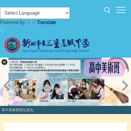
跳
到
主
Powered by
Translate
要
:::
內
容
區
高中美術班招生資訊。