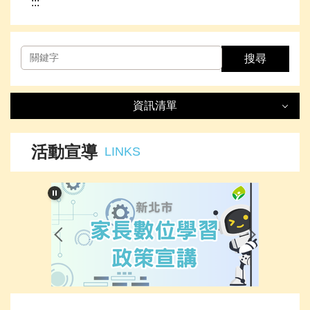
:::
搜尋
資訊清單
資訊清單
LIST
活動宣導
LINKS
最新消息
處室簡介
榮譽事項
下載專區