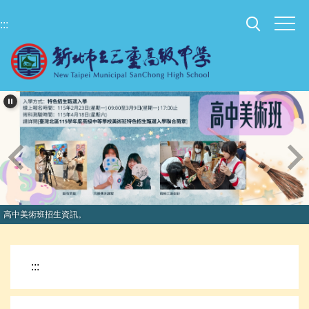
跳
:::
到
主
要
內
容
區
高中美術班招生資訊。
:::