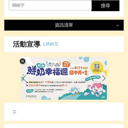
搜尋
資訊清單
資訊清單
LIST
活動宣導
LINKS
最新消息
處室簡介
榮譽事項
下載專區
:::
網路資源
頁首連結