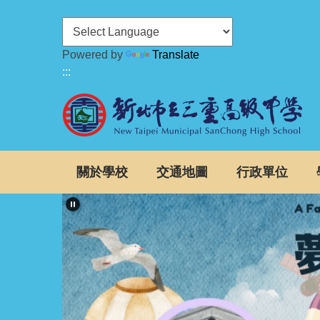
跳
到
主
Powered by
Translate
要
:::
內
容
區
關於學校
交通地圖
行政單位