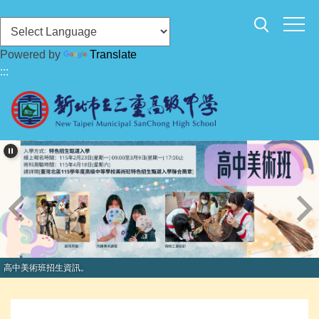
跳
到
主
Powered by
Translate
要
:::
內
容
區
高中美術班招生資訊。