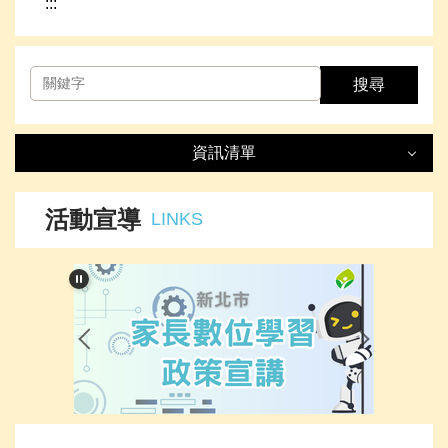
:::
搜尋
資訊清單
資訊清單
LIST
活動宣導
LINKS
最新消息
處室簡介
榮譽事項
下載專區