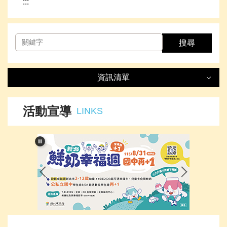
:::
搜尋
資訊清單
資訊清單
LIST
活動宣導
LINKS
最新消息
處室簡介
榮譽事項
下載專區