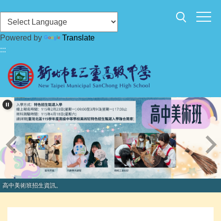
跳
到
主
Powered by
Translate
要
:::
內
容
區
高中美術班招生資訊。