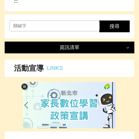
:::
搜尋
資訊清單
資訊清單
LIST
活動宣導
LINKS
最新消息
處室簡介
榮譽事項
下載專區