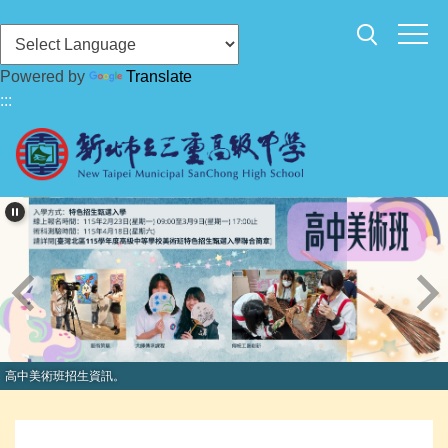
跳
到
主
Powered by
Translate
要
:::
內
容
區
高中美術班招生資訊。