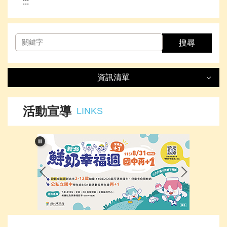
:::
搜尋
資訊清單
資訊清單
LIST
活動宣導
LINKS
最新消息
處室簡介
榮譽事項
下載專區