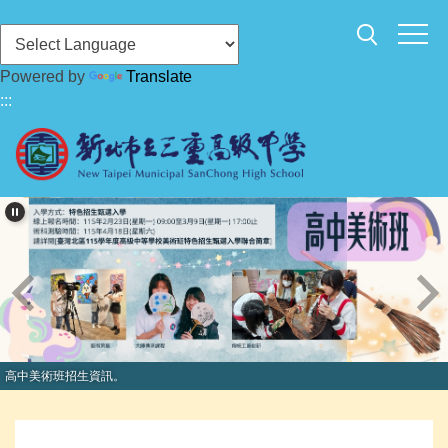
跳
到
主
Powered by
Translate
要
:::
內
容
區
高中美術班招生資訊。