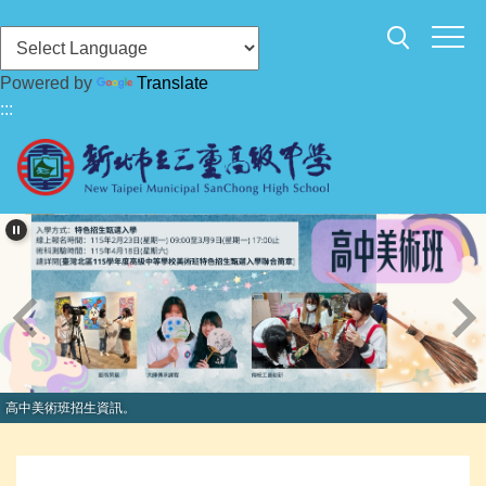
跳
到
主
Powered by
Translate
要
:::
內
容
區
高中美術班招生資訊。