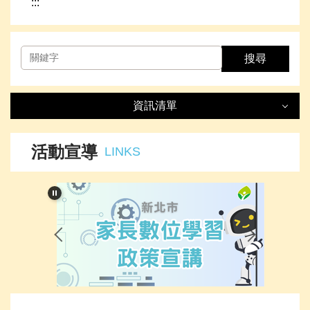
:::
搜尋
資訊清單
資訊清單
LIST
活動宣導
LINKS
最新消息
處室簡介
榮譽事項
下載專區