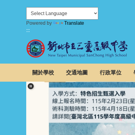
跳
到
主
Powered by
Translate
要
:::
內
容
區
關於學校
交通地圖
行政單位