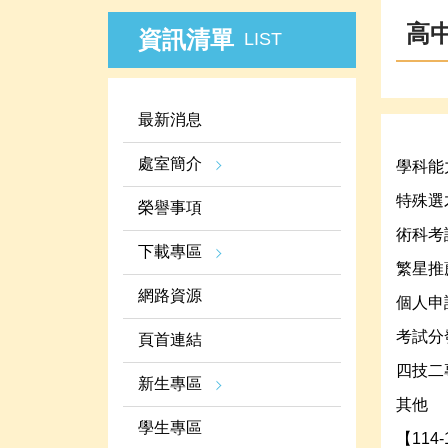
高
資訊清單
LIST
最新消息
處室簡介
學科能
特殊選
榮譽事項
術科考
下載專區
繁星推
網路資源
個人申
考試分
頁首連結
四技二
新生專區
其他
學生專區
【11