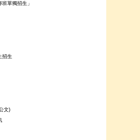
專班單獨招生」
止招生
公文)
訊