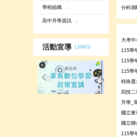
學校組織
分科測
高中升學資訊
大考中心
活動宣導
LINKS
115
115
115
特殊選
四技二
升學_
國立東
國立聯
115學