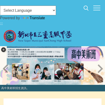
跳
到
主
Powered by
Translate
要
:::
內
容
區
高中美術班招生資訊。