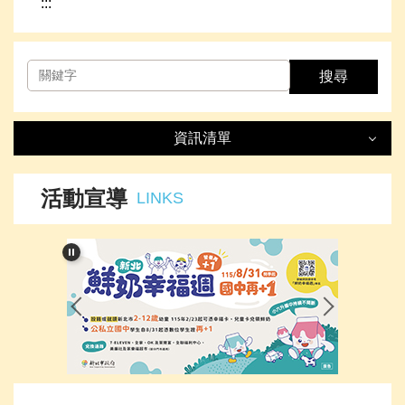
:::
搜尋
資訊清單
資訊清單
LIST
活動宣導
LINKS
最新消息
處室簡介
榮譽事項
下載專區