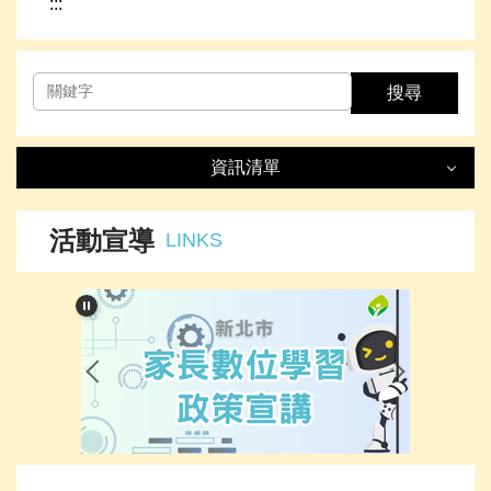
:::
搜尋
資訊清單
資訊清單
LIST
活動宣導
LINKS
最新消息
處室簡介
榮譽事項
下載專區