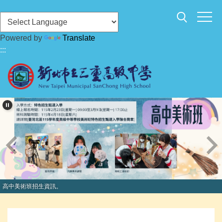
跳
到
主
Powered by
Translate
要
:::
內
容
區
高中美術班招生資訊。